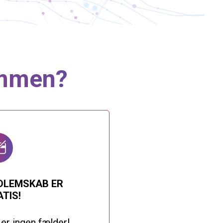
ammen?
DLEMSKAB ER
TIS!
 er ingen fælder!