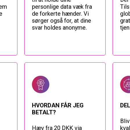
nem
personlige data væk fra
Tils
e
de forkerte hænder. Vi
glo
sørger også for, at dine
grat
svar holdes anonyme.
tje
HVORDAN FÅR JEG
DEL
BETALT?
Bliv
Hæv fra 20 DKK via
kva