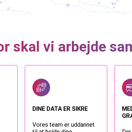
or skal vi arbejde s
DINE DATA ER SIKRE
ME
GRA
Vores team er uddannet
til at holde dine
Der