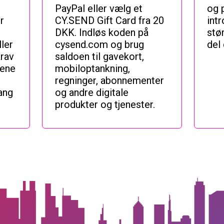
PayPal eller vælg et
og 
r
CY.SEND Gift Card fra 20
int
DKK. Indløs koden på
stø
ler
cysend.com og brug
del
krav
saldoen til gavekort,
jene
mobiloptankning,
regninger, abonnementer
ang
og andre digitale
produkter og tjenester.