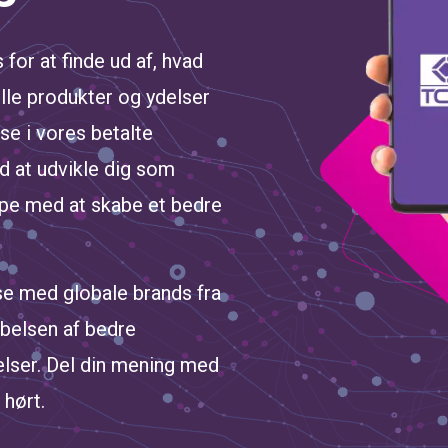
for at finde ud af, hvad
lle produkter og ydelser
lse i vores betalte
d at udvikle dig som
lpe med at skabe et bedre
e med globale brands fra
abelsen af bedre
elser. Del din mening med
 hørt.