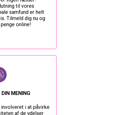
lutning til vores
bale samfund er helt
is. Tilmeld dig nu og
n penge online!
 DIN MENING
 involveret i at påvirke
liteten af de ydelser