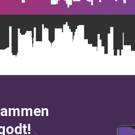
 sammen
godt!